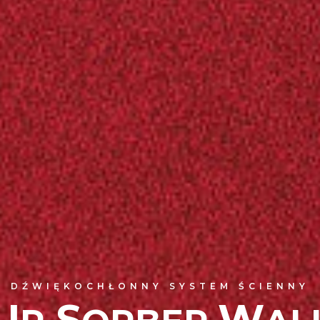
DŹWIĘKOCHŁONNY SYSTEM ŚCIENNY
U
S
W