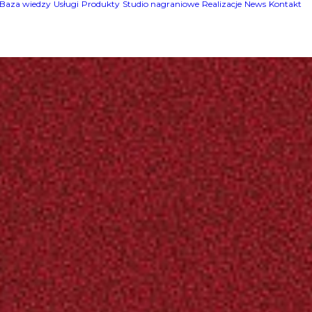
Baza wiedzy
Usługi
Produkty
Studio nagraniowe
Realizacje
News
Kontakt