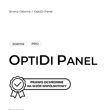
Strona Główna
OptiDi Panel
ścienne
PRO
O
D
P
PTI
I
ANEL