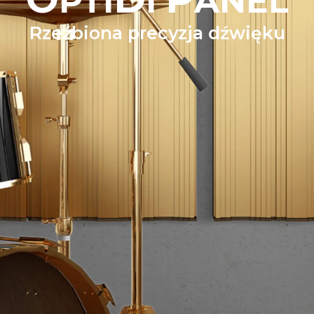
PTI
I
ANEL
Rzeźbiona precyzja dźwięku