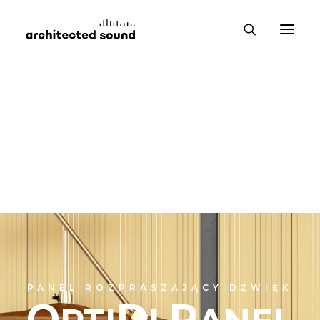
PANEL ROZPRASZAJĄCY DŹWIĘK
O
D
P