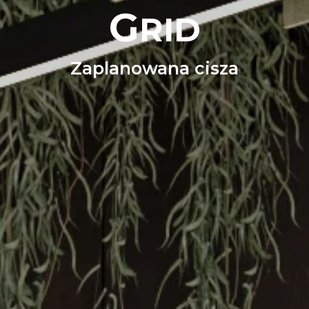
G
RID
Zaplanowana cisza