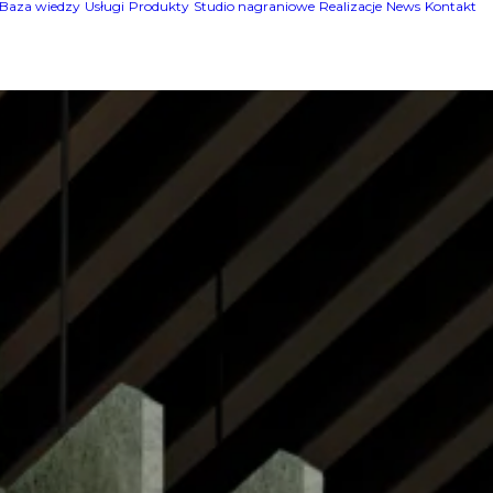
Baza wiedzy
Usługi
Produkty
Studio nagraniowe
Realizacje
News
Kontakt