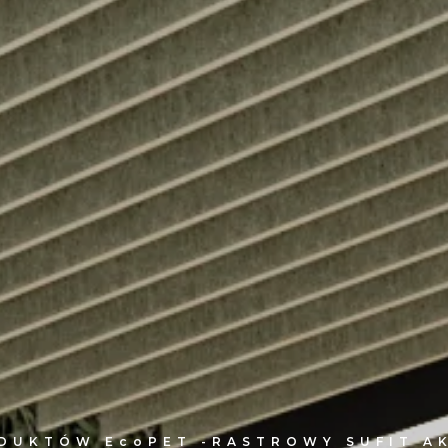
ODUKTÓW
EcoPET -
RASTROWY SUFIT A