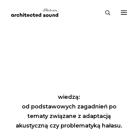
Baza wiedzy
Akustyka to nasza pasja
więc z przyjemnością dzielimy się
wiedzą:
od podstawowych zagadnień po
tematy związane z adaptacją
akustyczną czy problematyką hałasu.