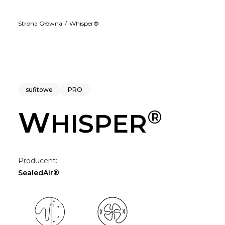
Strona Główna
Whisper®
sufitowe
PRO
®
W
HISPER
Producent:
SealedAir®