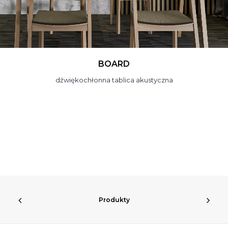
OPTIDI
ustrój rozpraszający dźwięk
Produkty