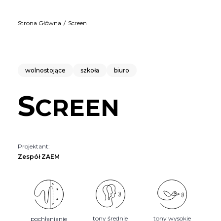
Strona Główna
Screen
wolnostojące
szkoła
biuro
S
CREEN
Projektant:
Zespół ZAEM
tony średnie
tony wysokie
pochłanianie