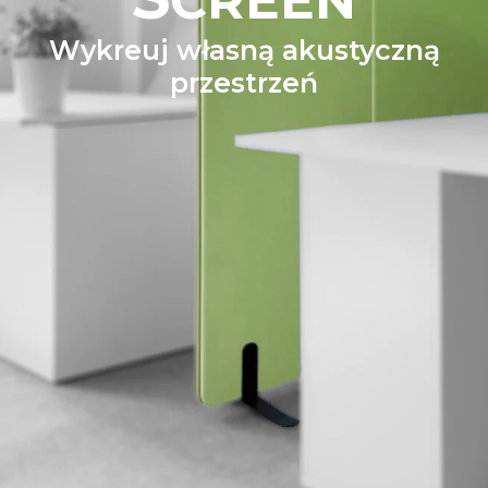
CREEN
Wykreuj własną akustyczną
przestrzeń