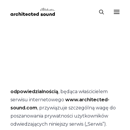
Polityka Prywatności
RS Minus sp. z o.o. spółka z ograniczoną
odpowiedzialnością
, będąca właścicielem
serwisu internetowego
www.architected-
sound.com
, przywiązuje szczególną wagę do
poszanowania prywatności użytkowników
odwiedzających niniejszy serwis („Serwis”).