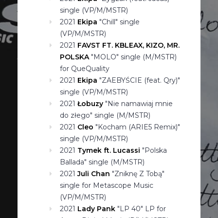
single (VP/M/MSTR)
2021
Ekipa
"Chill" single
(VP/M/MSTR)
2021
FAVST FT. KBLEAX, KIZO, MR.
POLSKA
"MOLO" single (M/MSTR)
for QueQuality
2021
Ekipa
"ZAEBYŚCIE (feat. Qry)"
single (VP/M/MSTR)
2021
Łobuzy
"Nie namawiaj mnie
do złego" single (M/MSTR)
2021
Cleo
"Kocham (ARIE5 Remix)"
single (VP/M/MSTR)
2021
Tymek ft. Lucassi
"Polska
Ballada" single (M/MSTR)
2021
Juli Chan
"Zniknę Z Tobą"
single for Metascope Music
(VP/M/MSTR)
2021
Lady Pank
"LP 40" LP for