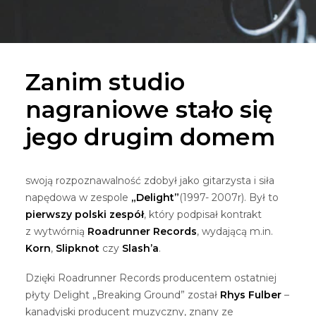
Zanim studio
nagraniowe stało się
jego drugim domem
swoją rozpoznawalność zdobył jako gitarzysta i siła
napędowa w zespole
„Delight”
(1997- 2007r). Był to
pierwszy polski zespół
, który podpisał kontrakt
z wytwórnią
Roadrunner Records
, wydającą m.in.
Korn
,
Slipknot
czy
Slash’a
.
Dzięki Roadrunner Records producentem ostatniej
płyty Delight „Breaking Ground” został
Rhys Fulber
–
kanadyjski producent muzyczny, znany ze