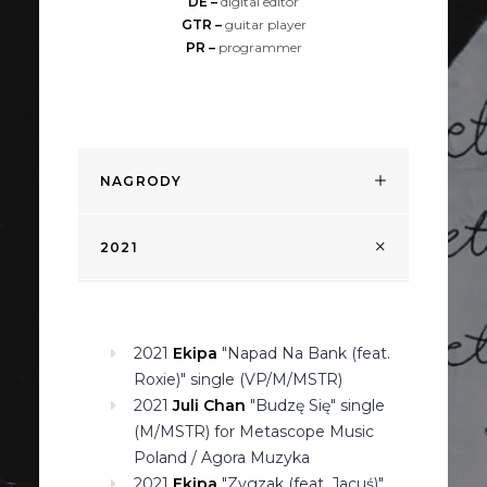
DE –
digital editor
GTR –
guitar player
PR –
programmer
NAGRODY
2021
2021
Ekipa
"Napad Na Bank (feat.
Roxie)" single (VP/M/MSTR)
2021
Juli Chan
"Budzę Się" single
(M/MSTR) for Metascope Music
Poland / Agora Muzyka
2021
Ekipa
"Zygzak (feat. Jacuś)"