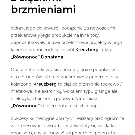
brzmieniami
jednak jego ciekawość i podążanie za nowościami
przekierowały jego produkcje na inne tory.
Zapoczątkowały je dwa przełomowe projekty w jego
karierze producenckiej: zespół
Kreuzberg
i płyta
„Równonoc” Donatana.
Oba przełamały w jakiś sposób granice popularności
dla elementów, które standardowo z popem nie są
kojarzone.
Kreuzberg
to ciężkie brzmienie rockowo /
metalowe, z elektroniką, wokalem typu grunge ale
melodyką i harmonią popową. Natomiast
„Równonoc”
to elementy folku i hip hopu.
Sukcesy komercyjne obu tych realizacji oraz ogromne
zainteresowanie wśród artystów stały się dla Jarka
impulsem, aby zajmować się popem na pełen etat.