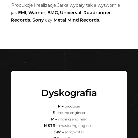
Produkcje i realizacje Jarka wydały takie wytwórnie
jak
EMI, Warner, BMG, Universal, Roadrunner
Records, Sony
czy
Metal Mind Records.
Dyskografia
P –
producer
E –
sound engineer
M –
mixing engineer
MSTR –
mastering engineer
SW –
songwriter