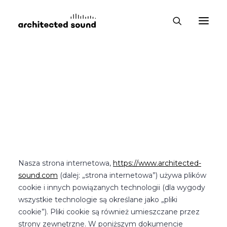
To oświadczenie dotyczące plików cookie było
ostatnio aktualizowane 04.06.2024 i dotyczy
obywateli oraz legalnych stałych rezydentów
Europejskiego Obszaru Gospodarczego i Szwajcarii.
1. Wprowadzenie
Nasza strona internetowa,
https://www.architected-
sound.com
(dalej: „strona internetowa”) używa plików
cookie i innych powiązanych technologii (dla wygody
wszystkie technologie są określane jako „pliki
cookie”). Pliki cookie są również umieszczane przez
strony zewnętrzne. W poniższym dokumencie