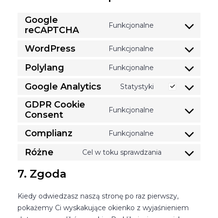
Google
Funkcjonalne
reCAPTCHA
Consent
to
WordPress
Funkcjonalne
service
Consent
google-
to
Polylang
Funkcjonalne
Consent
recaptcha
service
to
Google Analytics
Statystyki
wordpress
Consent
service
to
GDPR Cookie
polylang
Funkcjonalne
Consent
service
Consent
google-
to
Complianz
Funkcjonalne
analytics
service
Consent
gdpr-
to
Różne
Cel w toku sprawdzania
Consent
cookie-
service
to
7. Zgoda
consent
complianz
service
różne
Kiedy odwiedzasz naszą stronę po raz pierwszy,
pokażemy Ci wyskakujące okienko z wyjaśnieniem