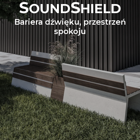
S
S
OUND
HIELD
Bariera dźwięku, przestrzeń
spokoju