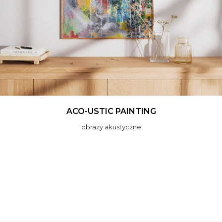
C PAINTING
UP-
akustyczne
pan