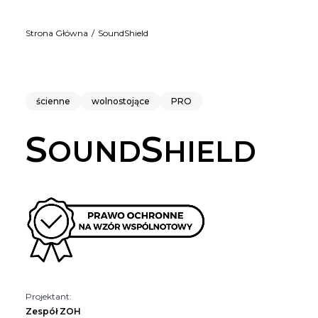
Strona Główna
SoundShield
ścienne
wolnostojące
PRO
S
S
OUND
HIELD
Projektant:
Zespół ZOH