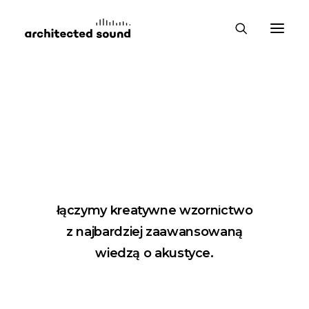
Produkty
Kochamy ciszę i dobry design, dlatego
projektując nasze produkty
łączymy kreatywne wzornictwo
z najbardziej zaawansowaną
wiedzą o akustyce.