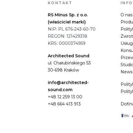
KONTAKT
INF
RS Minus Sp. z o.o.
O nas
(właściciel marki)
Produ
NIP: PL 676-243-60-70
Polity
REGON: 121429318
Zwro
KRS: 0000374959
Usług
Konsu
Architected Sound
Przew
ul. Chałubińskiego 53
Studi
30-698 Kraków
News
info@architected-
Polit
sound.com
Polity
+48 12 259 13 00
+48 664 413 913
Dofin