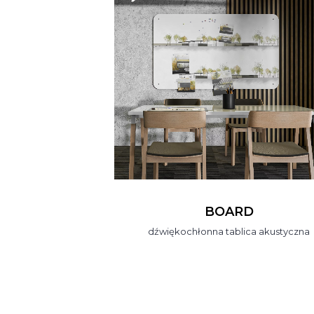
BOARD
dźwiękochłonna tablica akustyczna