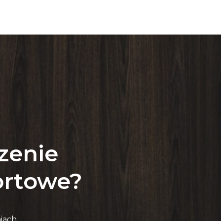
zenie
fortowe?
iach,