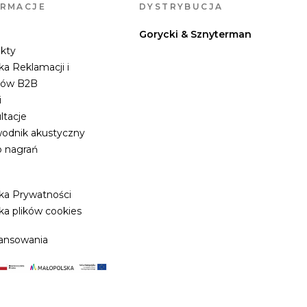
ORMACJE
DYSTRYBUCJA
Gorycki & Sznyterman
kty
ka Reklamacji i
tów B2B
i
ltacje
odnik akustyczny
o nagrań
yka Prywatności
ka plików cookies
ansowania