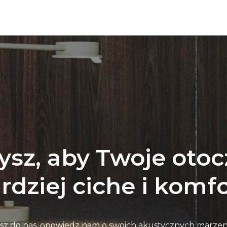
ysz, aby Twoje otoc
rdziej ciche i kom
sz do nas, opowiedz nam o swoich akustycznych marzen