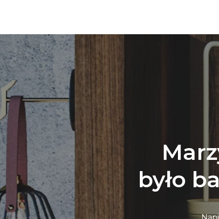
Marz
było ba
Napi