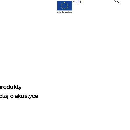
EN
PL
produkty
dzą o akustyce.