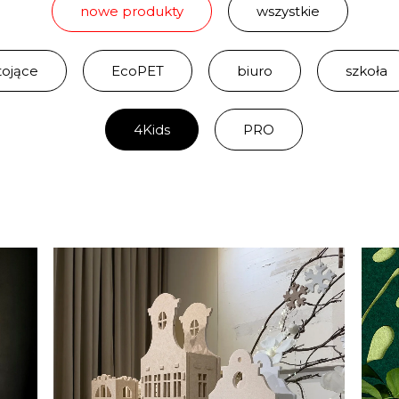
nowe produkty
wszystkie
tojące
EcoPET
biuro
szkoła
4Kids
PRO