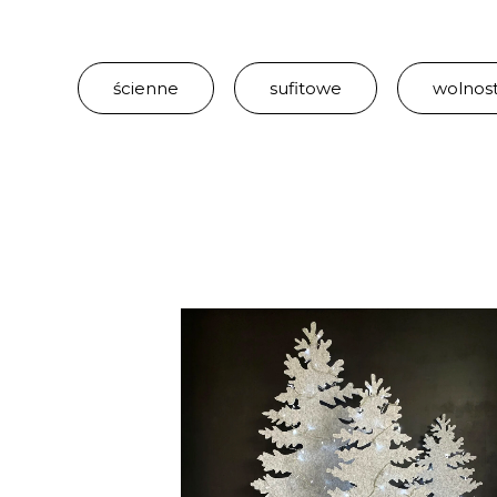
ścienne
sufitowe
wolnos