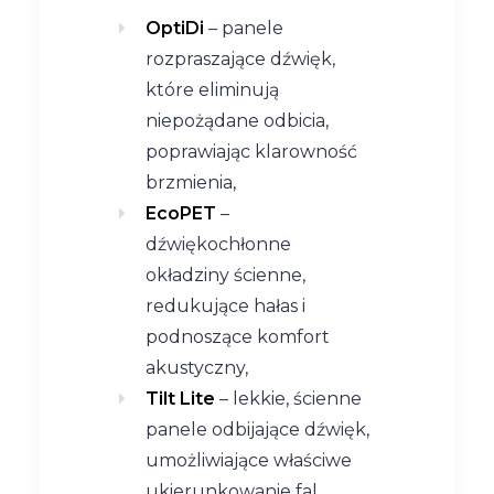
OptiDi
– panele
rozpraszające dźwięk,
które eliminują
niepożądane odbicia,
poprawiając klarowność
brzmienia,
EcoPET
–
dźwiękochłonne
okładziny ścienne,
redukujące hałas i
podnoszące komfort
akustyczny,
Tilt Lite
– lekkie, ścienne
panele odbijające dźwięk,
umożliwiające właściwe
ukierunkowanie fal