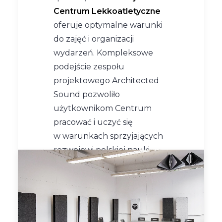
Centrum Lekkoatletyczne
oferuje optymalne warunki
do zajęć i organizacji
wydarzeń. Kompleksowe
podejście zespołu
projektowego Architected
Sound pozwoliło
użytkownikom Centrum
pracować i uczyć się
w warunkach sprzyjających
rozwojowi polskiej nauki.
Cieszymy się, że mogliśmy
podnieść standardy
akustyczne tego
wyjątkowego obiektu,
wspierając Uniwersytet