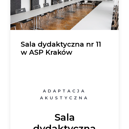
Rzeszowski w tworzeniu
inspirującego środowiska do
nauki i sportu.
Sala dydaktyczna nr 11
Dowiedz się
w ASP Kraków
więcej:
Czym jest echo?
ADAPTACJA
AKUSTYCZNA
Sala
dydaktyczna
przez Beata Topolska