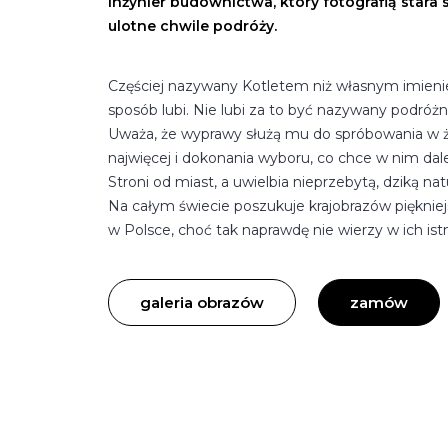
Inżynier budownictwa, który fotografią stara 
ulotne chwile podróży.
Częściej nazywany Kotletem niż własnym imien
sposób lubi. Nie lubi za to być nazywany podróżn
Uważa, że wyprawy służą mu do spróbowania w ż
najwięcej i dokonania wyboru, co chce w nim dalej
Stroni od miast, a uwielbia nieprzebytą, dziką nat
Na całym świecie poszukuje krajobrazów pięknie
w Polsce, choć tak naprawdę nie wierzy w ich istn
galeria obrazów
zamów