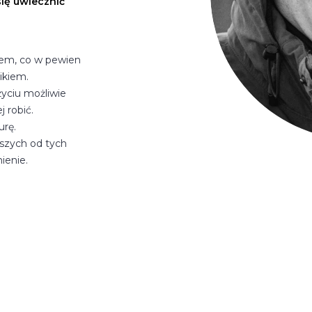
się uwiecznić
iem, co w pewien
ikiem.
yciu możliwie
 robić.
urę.
jszych od tych
ienie.