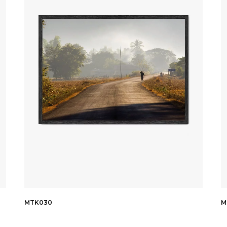
MTK030
M