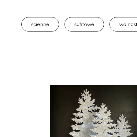
ścienne
sufitowe
wolnos