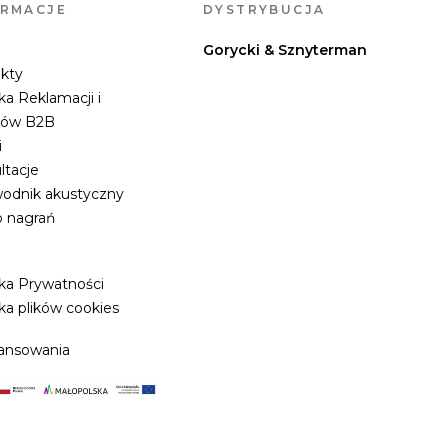
ORMACJE
DYSTRYBUCJA
Gorycki & Sznyterman
kty
ka Reklamacji i
tów B2B
i
ltacje
odnik akustyczny
o nagrań
yka Prywatności
ka plików cookies
ansowania