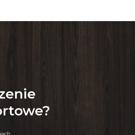
zenie
fortowe?
iach,