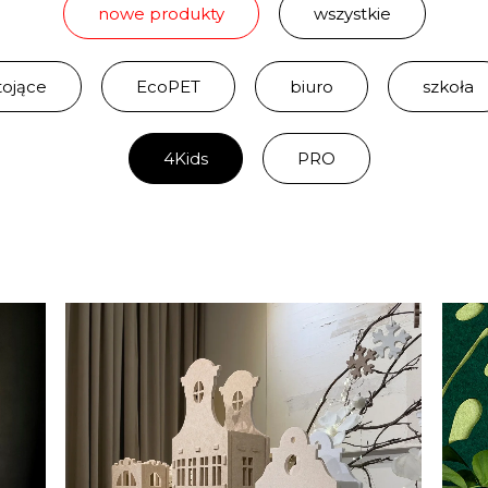
nowe produkty
wszystkie
tojące
EcoPET
biuro
szkoła
4Kids
PRO