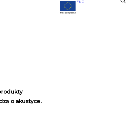
EN
PL
produkty
dzą o akustyce.