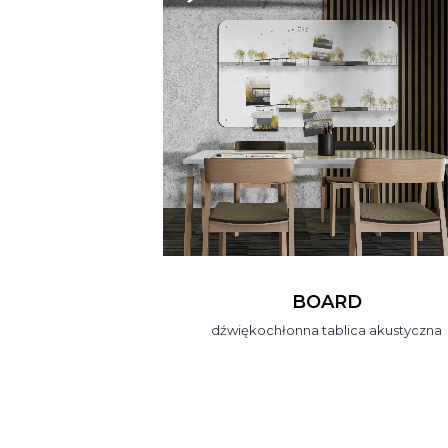
BOARD
dźwiękochłonna tablica akustyczna