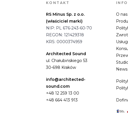
KONTAKT
INF
RS Minus Sp. z o.o.
O nas
(właściciel marki)
Produ
NIP: PL 676-243-60-70
Polity
REGON: 121429318
Zwro
KRS: 0000374959
Usług
Konsu
Architected Sound
Przew
ul. Chałubińskiego 53
Studi
30-698 Kraków
News
info@architected-
Polit
sound.com
Polity
+48 12 259 13 00
+48 664 413 913
Dofin