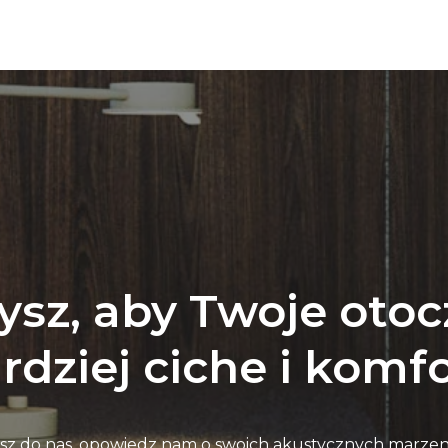
ysz, aby Twoje otoc
rdziej ciche i kom
sz do nas, opowiedz nam o swoich akustycznych marzen