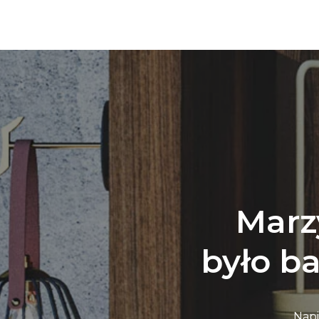
Marz
było ba
Napi