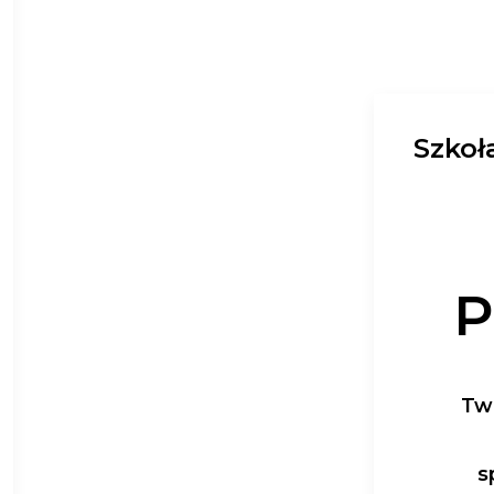
Szkoł
P
Tw
s