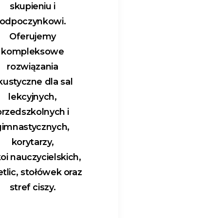
skupieniu i
odpoczynkowi.
Oferujemy
kompleksowe
rozwiązania
kustyczne dla sal
lekcyjnych,
przedszkolnych i
gimnastycznych,
korytarzy,
oi nauczycielskich,
etlic, stołówek oraz
stref ciszy.