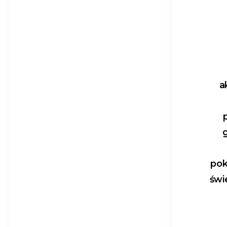
a
pok
świ