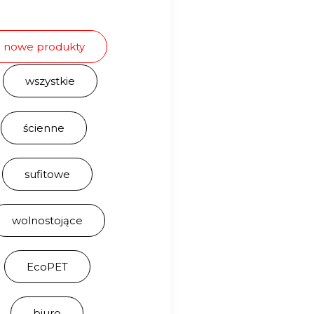
nowe produkty
wszystkie
ścienne
sufitowe
wolnostojące
EcoPET
biuro