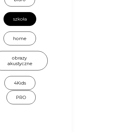
szkoła
ABSTRACT
home
dźwiękochłonne obrazy
abstrakcyjne 3D
obrazy 
akustyczne
4Kids
PRO