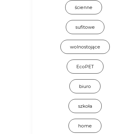
ścienne
sufitowe
wolnostojące
EcoPET
biuro
szkoła
home