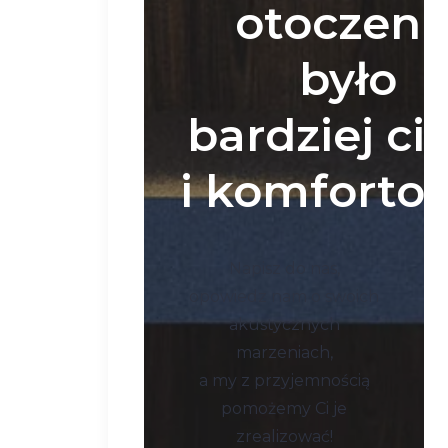
otoczeni
było
bardziej ci
i komforto
Napisz do nas,
opowiedz nam o swoich
akustycznych
marzeniach,
a my z przyjemnością
pomożemy Ci je
zrealizować!