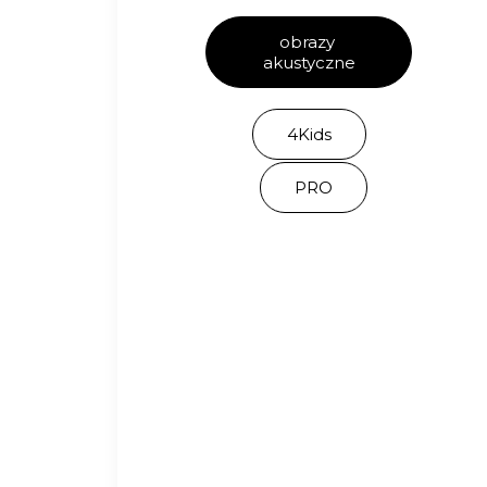
obrazy 
akustyczne
4Kids
PRO