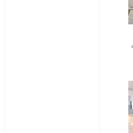
e
che
we?