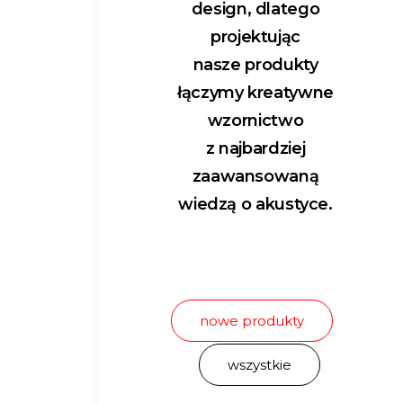
design, dlatego
projektując
nasze produkty
łączymy kreatywne
wzornictwo
z najbardziej
zaawansowaną
wiedzą o akustyce.
nowe produkty
wszystkie