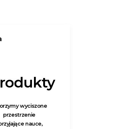
a
rodukty
orzymy wyciszone
przestrzenie
przyjające nauce,